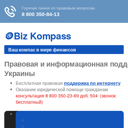
Skip
to
🪙Biz Kompass
content
Ваш компас в мире финансов
Правовая и информационная подде
Украины
Бесплатная правовая
поддержка по интернету
Оказание юридической помощи гражданам
консультация 8 800 350-23-69 доб. 504 (звонок
бесплатный)
Законодательство
Изменения в законодательстве
ГИБДД