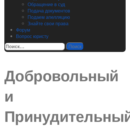
Обращение в суд
Подача документов
Подаем апелляцию
Знайте свои права
Форум
Вопрос юристу
Найти:
Добровольный
и
Принудительны