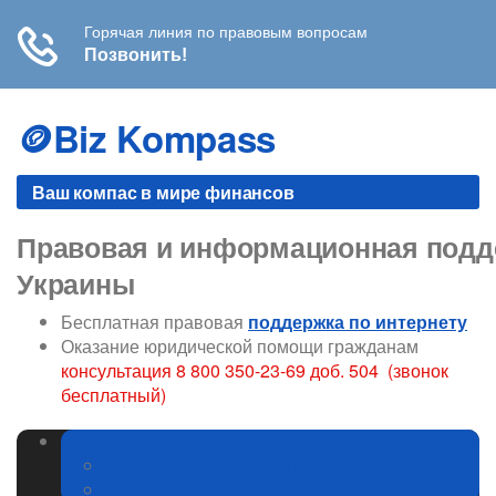
Skip
to
🪙Biz Kompass
content
Ваш компас в мире финансов
Правовая и информационная подде
Украины
Бесплатная правовая
поддержка по интернету
Оказание юридической помощи гражданам
консультация 8 800 350-23-69 доб. 504 (звонок
бесплатный)
Законодательство
Изменения в законодательстве
ГИБДД