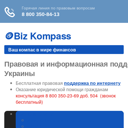
Skip
to
🪙Biz Kompass
content
Ваш компас в мире финансов
Правовая и информационная подде
Украины
Бесплатная правовая
поддержка по интернету
Оказание юридической помощи гражданам
консультация 8 800 350-23-69 доб. 504 (звонок
бесплатный)
Законодательство
Изменения в законодательстве
ГИБДД