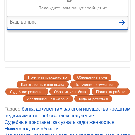
Получить гражданство
Обращение в суд
Как отстоять ваши права
Получение документов
Судебное решение
Обратиться в банк
Права на работе
Апелляционная жалоба
Куда обратиться
Tagged
банка
документам
залогом
имущества
кредитам
недвижимости
Требованием получение
Навигация
Судебные приставы: как узнать задолженность в
Нижегородской области
по