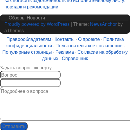
Как погасить задолженность по исполнительному листу:
записям
порядок и рекомендации
Обзоры
Новости
Proudly powered by WordPress
|
Theme:
NewsAnchor
by
aThemes.
Правоообладателям
·
Контакты
·
О проекте
·
Политика
конфиденциальности
·
Пользовательское соглашение
·
Популярные страницы
·
Реклама
·
Согласие на обработку
данных
·
Справочник
Задать вопрос эксперту