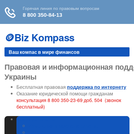
Skip
to
🪙Biz Kompass
content
Ваш компас в мире финансов
Правовая и информационная подде
Украины
Бесплатная правовая
поддержка по интернету
Оказание юридической помощи гражданам
консультация 8 800 350-23-69 доб. 504 (звонок
бесплатный)
Законодательство
Изменения в законодательстве
ГИБДД