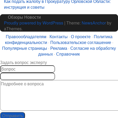
Как подать жалобу в Прокуратуру Орловской Области:
записям
инструкция и советы
Обзоры
Новости
Proudly powered by WordPress
|
Theme:
NewsAnchor
by
aThemes.
Правоообладателям
·
Контакты
·
О проекте
·
Политика
конфиденциальности
·
Пользовательское соглашение
·
Популярные страницы
·
Реклама
·
Согласие на обработку
данных
·
Справочник
Задать вопрос эксперту