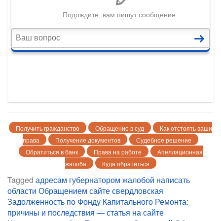
Получить гражданство
Обращение в суд
Как отстоять ваши
права
Получение документов
Судебное решение
Обратиться в банк
Права на работе
Апелляционная
жалоба
Куда обратиться
Tagged
адресам
губернатором
жалобой
написать
области
Обращением сайте
свердловская
Навигация
Задолженность по Фонду Капитального Ремонта:
причины и последствия — статья на сайте
по