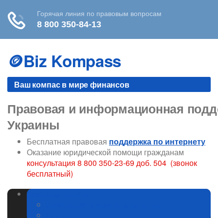
Skip
to
🪙Biz Kompass
content
Ваш компас в мире финансов
Правовая и информационная подде
Украины
Бесплатная правовая
поддержка по интернету
Оказание юридической помощи гражданам
консультация 8 800 350-23-69 доб. 504 (звонок
бесплатный)
Законодательство
Изменения в законодательстве
ГИБДД