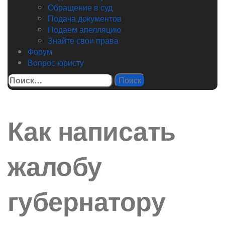
Обращение в суд
Подача документов
Подаем апелляцию
Знайте свои права
Форум
Вопрос юристу
Найти:
Как написать
жалобу
губернатору