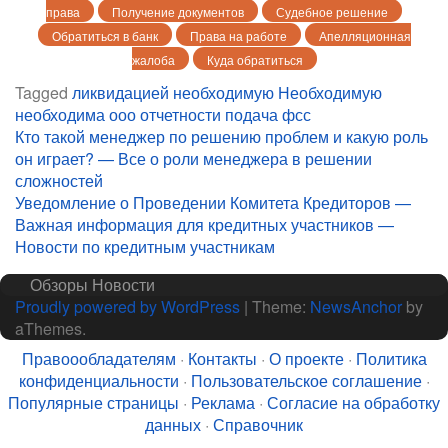
права
Получение документов
Судебное решение
Обратиться в банк
Права на работе
Апелляционная
жалоба
Куда обратиться
Tagged
ликвидацией
необходимую
Необходимую
необходима
ооо
отчетности
подача
фсс
Навигация
Кто такой менеджер по решению проблем и какую роль
он играет? — Все о роли менеджера в решении
по
сложностей
записям
Уведомление о Проведении Комитета Кредиторов —
Важная информация для кредитных участников —
Новости по кредитным участникам
Обзоры
Новости
Proudly powered by WordPress
|
Theme:
NewsAnchor
by
aThemes.
Правоообладателям
·
Контакты
·
О проекте
·
Политика
конфиденциальности
·
Пользовательское соглашение
·
Популярные страницы
·
Реклама
·
Согласие на обработку
данных
·
Справочник