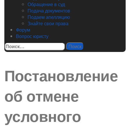
Обращение в суд
Подача документов
Подаем апелляцию
Знайте свои права
Форум
Вопрос юристу
Найти:
Постановление
об отмене
условного