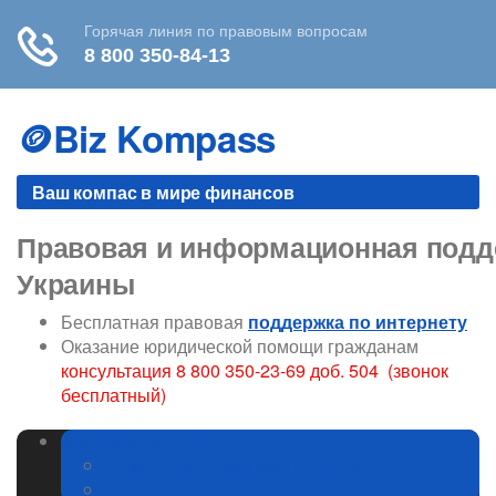
Skip
to
🪙Biz Kompass
content
Ваш компас в мире финансов
Правовая и информационная подде
Украины
Бесплатная правовая
поддержка по интернету
Оказание юридической помощи гражданам
консультация 8 800 350-23-69 доб. 504 (звонок
бесплатный)
Законодательство
Изменения в законодательстве
ГИБДД