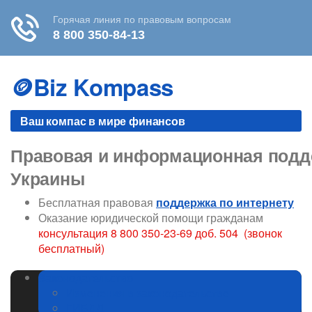
Skip
to
🪙Biz Kompass
content
Ваш компас в мире финансов
Правовая и информационная подде
Украины
Бесплатная правовая
поддержка по интернету
Оказание юридической помощи гражданам
консультация 8 800 350-23-69 доб. 504 (звонок
бесплатный)
Законодательство
Изменения в законодательстве
ГИБДД