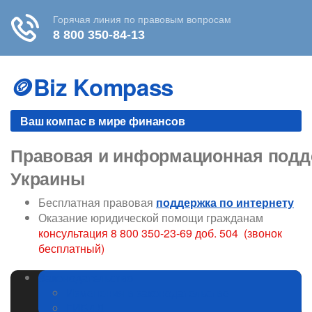
Skip
to
🪙Biz Kompass
content
Ваш компас в мире финансов
Правовая и информационная подде
Украины
Бесплатная правовая
поддержка по интернету
Оказание юридической помощи гражданам
консультация 8 800 350-23-69 доб. 504 (звонок
бесплатный)
Законодательство
Изменения в законодательстве
ГИБДД