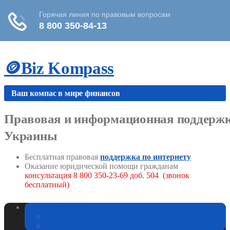
Skip
🪙Biz Kompass
to
content
Ваш компас в мире финансов
Правовая и информационная поддержка
Украины
Бесплатная правовая
поддержка по интернету
Оказание юридической помощи гражданам
консультация 8 800 350-23-69 доб. 504 (звонок
бесплатный)
Законодательство
Изменения в законодательстве
ГИБДД