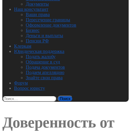
Документы
Наш консультант
Ваши права
Пересечение границы
Оформление документов
Бизнес
Деньги и выплаты
Пенсии РФ
Клеркам
Юридическая поддержка
Подать жалобу
Обращение в суд
Подача документов
Подаем апелляцию
Знайте свои права
Форум
Вопрос юристу
Найти:
Доверенность от