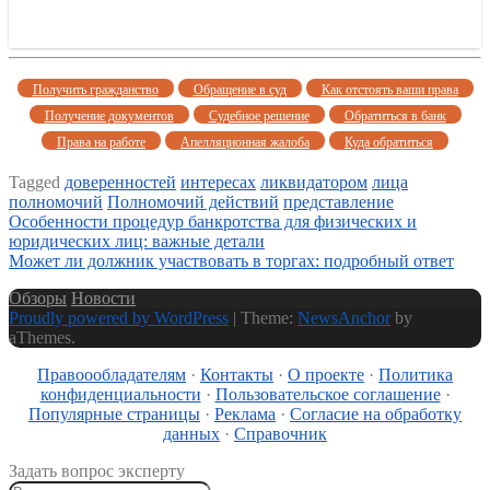
Получить гражданство
Обращение в суд
Как отстоять ваши права
Получение документов
Судебное решение
Обратиться в банк
Права на работе
Апелляционная жалоба
Куда обратиться
Tagged
доверенностей
интересах
ликвидатором
лица
полномочий
Полномочий действий
представление
Особенности процедур банкротства для физических и
Навигация
юридических лиц: важные детали
по
Может ли должник участвовать в торгах: подробный ответ
записям
Обзоры
Новости
Proudly powered by WordPress
|
Theme:
NewsAnchor
by
aThemes.
Правоообладателям
·
Контакты
·
О проекте
·
Политика
конфиденциальности
·
Пользовательское соглашение
·
Популярные страницы
·
Реклама
·
Согласие на обработку
данных
·
Справочник
Задать вопрос эксперту