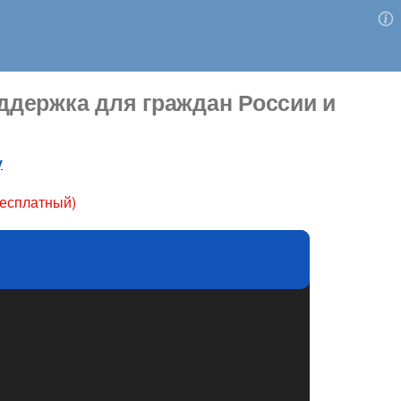
держка для граждан России и
у
бесплатный)