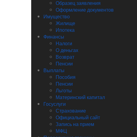
Образец заявления
Оформление документов
Имущество
Жилище
Ипотека
Финансы
Налоги
О деньгах
Возврат
Пенсии
Выплаты
Пособия
Пенсии
Льготы
Материнский капитал
Госуслуги
Страхование
Официальный сайт
Запись на прием
МФЦ