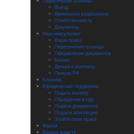
Пересечение границы
Въезд
Временное разрешение
Ответственность
Документы
Наш консультант
Ваши права
Пересечение границы
Оформление документов
Бизнес
Деньги и выплаты
Пенсии РФ
Клеркам
Юридическая поддержка
Подать жалобу
Обращение в суд
Подача документов
Подаем апелляцию
Знайте свои права
Форум
Вопрос юристу