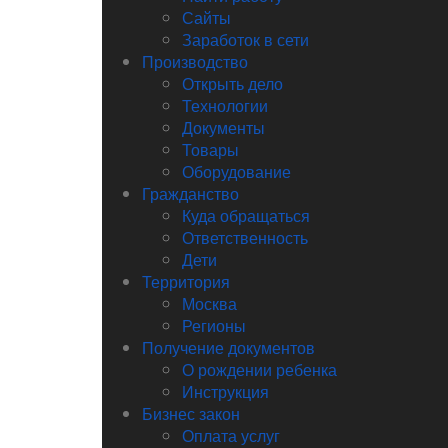
Сайты
Заработок в сети
Производство
Открыть дело
Технологии
Документы
Товары
Оборудование
Гражданство
Куда обращаться
Ответственность
Дети
Территория
Москва
Регионы
Получение документов
О рождении ребенка
Инструкция
Бизнес закон
Оплата услуг