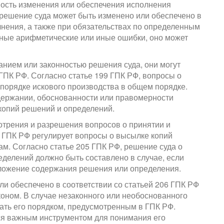
ость изменения или обеспечения исполнения
, решение суда может быть изменено или обеспечено в
лнения, а также при обязательствах по определенным
вные арифметические или иные ошибки, оно может
анием или законностью решения суда, они могут
ГПК РФ. Согласно статье 199 ГПК РФ, вопросы о
порядке искового производства в общем порядке.
держании, обоснованности или правомерности
 копий решений и определений.
отрения и разрешения вопросов о принятии и
3 ГПК РФ регулирует вопросы о высылке копий
м. Согласно статье 205 ГПК РФ, решение суда о
делений должно быть составлено в случае, если
ложение содержания решения или определения.
и обеспечено в соответствии со статьей 206 ГПК РФ
оном. В случае незаконного или необоснованного
ать его порядком, предусмотренным в ГПК РФ.
ся важным инструментом для понимания его