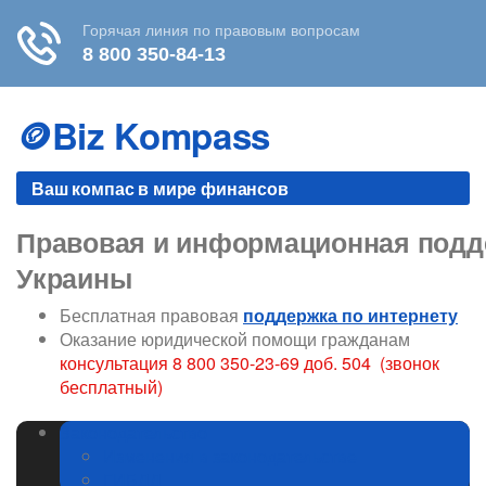
Skip
to
🪙Biz Kompass
content
Ваш компас в мире финансов
Правовая и информационная подде
Украины
Бесплатная правовая
поддержка по интернету
Оказание юридической помощи гражданам
консультация 8 800 350-23-69 доб. 504 (звонок
бесплатный)
Законодательство
Изменения в законодательстве
ГИБДД