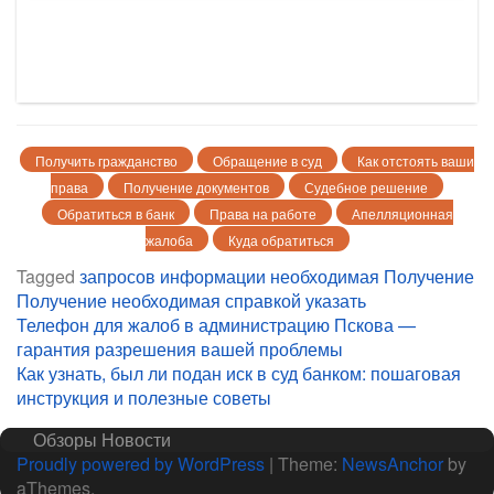
Получить гражданство
Обращение в суд
Как отстоять ваши
права
Получение документов
Судебное решение
Обратиться в банк
Права на работе
Апелляционная
жалоба
Куда обратиться
Tagged
запросов
информации
необходимая
Получение
Получение необходимая
справкой
указать
Навигация
Телефон для жалоб в администрацию Пскова —
гарантия разрешения вашей проблемы
по
Как узнать, был ли подан иск в суд банком: пошаговая
записям
инструкция и полезные советы
Обзоры
Новости
Proudly powered by WordPress
|
Theme:
NewsAnchor
by
aThemes.