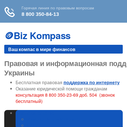
Skip
to
🪙Biz Kompass
content
Ваш компас в мире финансов
Правовая и информационная подде
Украины
Бесплатная правовая
поддержка по интернету
Оказание юридической помощи гражданам
консультация 8 800 350-23-69 доб. 504 (звонок
бесплатный)
Законодательство
Изменения в законодательстве
ГИБДД