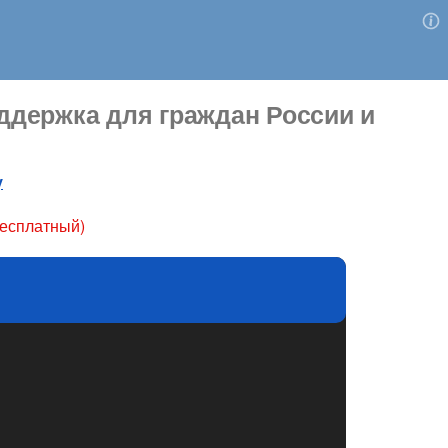
держка для граждан России и
у
бесплатный)