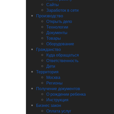
Сайты
Заработок в сети
Производство
Открыть дело
Технологии
Документы
Товары
Оборудование
Гражданство
Куда обращаться
Ответственность
Дети
Территория
Москва
Регионы
Получение документов
О рождении ребенка
Инструкция
Бизнес закон
Оплата услуг