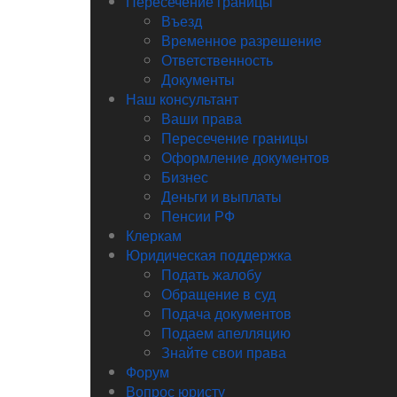
Пересечение границы
Въезд
Временное разрешение
Ответственность
Документы
Наш консультант
Ваши права
Пересечение границы
Оформление документов
Бизнес
Деньги и выплаты
Пенсии РФ
Клеркам
Юридическая поддержка
Подать жалобу
Обращение в суд
Подача документов
Подаем апелляцию
Знайте свои права
Форум
Вопрос юристу