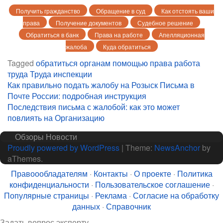
Получить гражданство
Обращение в суд
Как отстоять ваши
права
Получение документов
Судебное решение
Обратиться в банк
Права на работе
Апелляционная
жалоба
Куда обратиться
Tagged
обратиться
органам
помощью
права
работа
труда
Труда инспекции
Навигация
Как правильно подать жалобу на Розыск Письма в
Почте России: подробная инструкция
по
Последствия письма с жалобой: как это может
записям
повлиять на Организацию
Обзоры
Новости
Proudly powered by WordPress
|
Theme:
NewsAnchor
by
aThemes.
Правоообладателям
·
Контакты
·
О проекте
·
Политика
конфиденциальности
·
Пользовательское соглашение
·
Популярные страницы
·
Реклама
·
Согласие на обработку
данных
·
Справочник
Задать вопрос эксперту