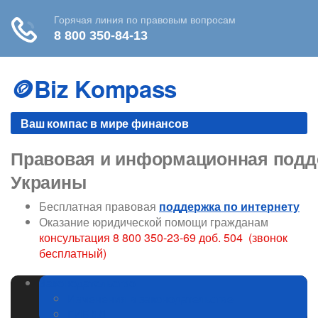
Skip
to
🪙Biz Kompass
content
Ваш компас в мире финансов
Правовая и информационная подде
Украины
Бесплатная правовая
поддержка по интернету
Оказание юридической помощи гражданам
консультация 8 800 350-23-69 доб. 504 (звонок
бесплатный)
Законодательство
Изменения в законодательстве
ГИБДД