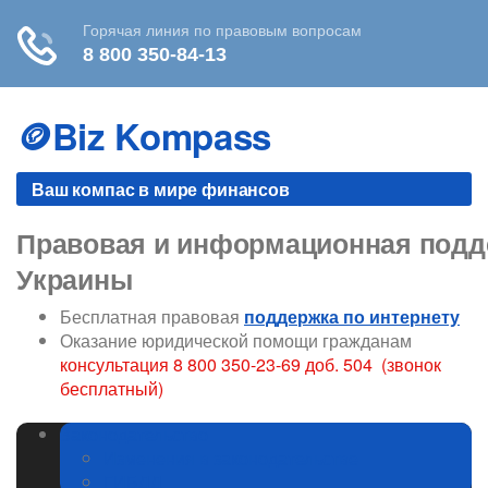
Skip
to
🪙Biz Kompass
content
Ваш компас в мире финансов
Правовая и информационная подде
Украины
Бесплатная правовая
поддержка по интернету
Оказание юридической помощи гражданам
консультация 8 800 350-23-69 доб. 504 (звонок
бесплатный)
Законодательство
Изменения в законодательстве
ГИБДД