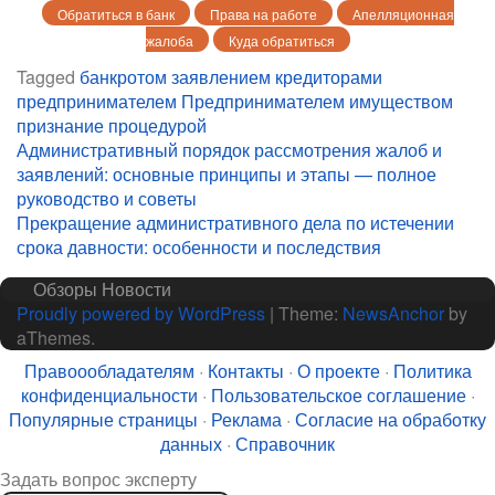
Обратиться в банк
Права на работе
Апелляционная
жалоба
Куда обратиться
Tagged
банкротом
заявлением
кредиторами
предпринимателем
Предпринимателем имуществом
признание
процедурой
Навигация
Административный порядок рассмотрения жалоб и
заявлений: основные принципы и этапы — полное
по
руководство и советы
записям
Прекращение административного дела по истечении
срока давности: особенности и последствия
Обзоры
Новости
Proudly powered by WordPress
|
Theme:
NewsAnchor
by
aThemes.
Правоообладателям
·
Контакты
·
О проекте
·
Политика
конфиденциальности
·
Пользовательское соглашение
·
Популярные страницы
·
Реклама
·
Согласие на обработку
данных
·
Справочник
Задать вопрос эксперту