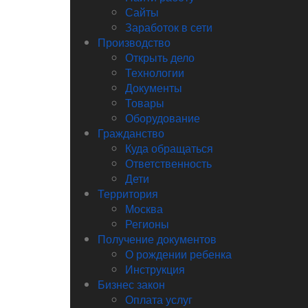
Сайты
Заработок в сети
Производство
Открыть дело
Технологии
Документы
Товары
Оборудование
Гражданство
Куда обращаться
Ответственность
Дети
Территория
Москва
Регионы
Получение документов
О рождении ребенка
Инструкция
Бизнес закон
Оплата услуг