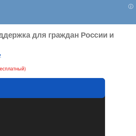
держка для граждан России и
у
бесплатный)