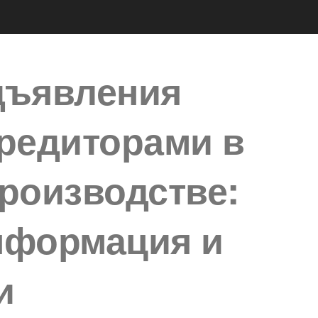
дъявления
редиторами в
роизводстве:
нформация и
и