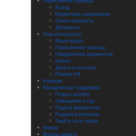
Пересечение границы
Въезд
Временное разрешение
Ответственность
Документы
Наш консультант
Ваши права
Пересечение границы
Оформление документов
Бизнес
Деньги и выплаты
Пенсии РФ
Клеркам
Юридическая поддержка
Подать жалобу
Обращение в суд
Подача документов
Подаем апелляцию
Знайте свои права
Форум
Вопрос юристу