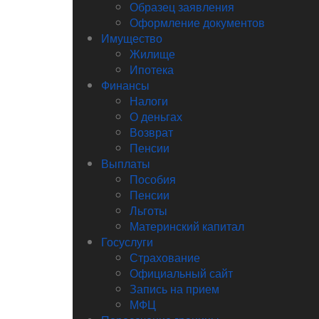
Образец заявления
Оформление документов
Имущество
Жилище
Ипотека
Финансы
Налоги
О деньгах
Возврат
Пенсии
Выплаты
Пособия
Пенсии
Льготы
Материнский капитал
Госуслуги
Страхование
Официальный сайт
Запись на прием
МФЦ