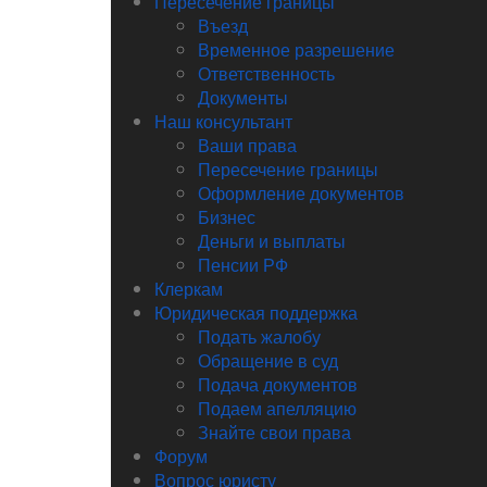
Пересечение границы
Въезд
Временное разрешение
Ответственность
Документы
Наш консультант
Ваши права
Пересечение границы
Оформление документов
Бизнес
Деньги и выплаты
Пенсии РФ
Клеркам
Юридическая поддержка
Подать жалобу
Обращение в суд
Подача документов
Подаем апелляцию
Знайте свои права
Форум
Вопрос юристу