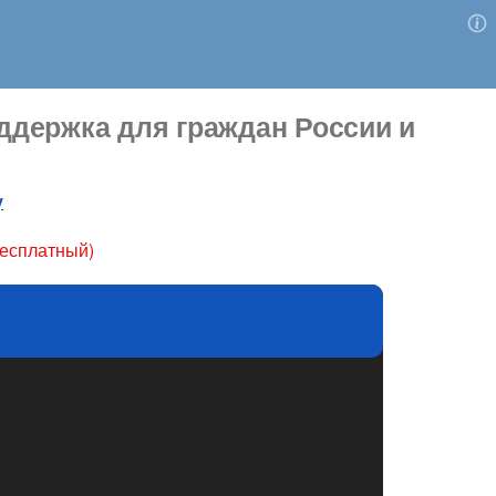
держка для граждан России и
у
бесплатный)