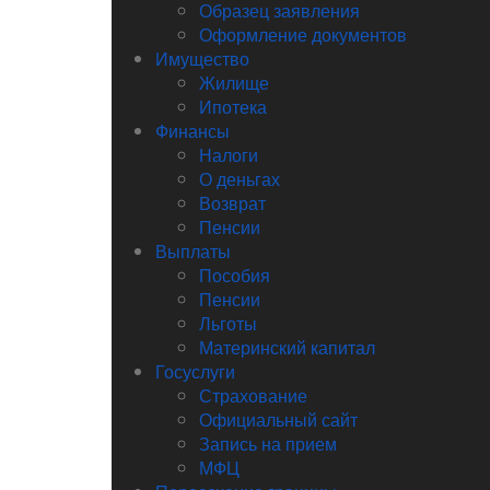
Образец заявления
Оформление документов
Имущество
Жилище
Ипотека
Финансы
Налоги
О деньгах
Возврат
Пенсии
Выплаты
Пособия
Пенсии
Льготы
Материнский капитал
Госуслуги
Страхование
Официальный сайт
Запись на прием
МФЦ