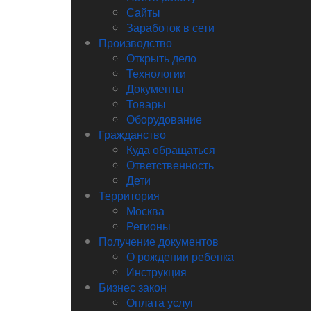
Сайты
Заработок в сети
Производство
Открыть дело
Технологии
Документы
Товары
Оборудование
Гражданство
Куда обращаться
Ответственность
Дети
Территория
Москва
Регионы
Получение документов
О рождении ребенка
Инструкция
Бизнес закон
Оплата услуг