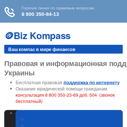
Skip
to
🪙Biz Kompass
content
Ваш компас в мире финансов
Правовая и информационная подде
Украины
Бесплатная правовая
поддержка по интернету
Оказание юридической помощи гражданам
консультация 8 800 350-23-69 доб. 504 (звонок
бесплатный)
Законодательство
Изменения в законодательстве
ГИБДД