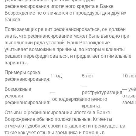
рефинансирования ипотечного кредита в Банке
Возрождение не отличается от процедуры для других
банков.
Если заемщик решит рефинансироваться, он должен
знать, что рефинансирование может быть выгодно при
выполнении ряда условий. Банк Возрождение
учитывает возможные причины, по которым клиенты
решают перекредитоваться, и предлагает оптимальные
варианты.
Примеры срока
1 год
5 лет
10 ле
рефинансирования:
—
Возможные
— учё
—
реструктуризация
условия
отзы
господдержка
ипотечного
рефинансирования:
заем
кредита
Отзывы о рефинансировании ипотеки в Банке
Возрождение обычно положительные. Клиенты
отмечают удобные сроки погашения и преимущества,
такие как учет отзывы заемщика и помощь в