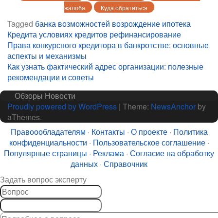
жалоба
Куда обратиться
Tagged
банка
возможностей
возрождение
ипотека
Кредита условиях
кредитов
рефинансирование
Навигация
Права конкурсного кредитора в банкротстве: основные
аспекты и механизмы
по
Как узнать фактический адрес организации: полезные
записям
рекомендации и советы
Обзоры
Новости
Proudly powered by WordPress
|
Theme:
NewsAnchor
by
aThemes.
Правоообладателям
·
Контакты
·
О проекте
·
Политика
конфиденциальности
·
Пользовательское соглашение
·
Популярные страницы
·
Реклама
·
Согласие на обработку
данных
·
Справочник
Задать вопрос эксперту