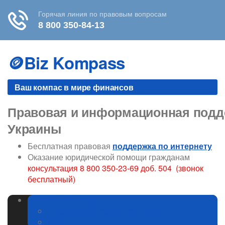
Skip
to
🪙Biz Kompass
content
Ваш компас в мире финансов
Правовая и информационная подде
Украины
Бесплатная правовая
поддержка по интернету
Оказание юридической помощи гражданам
консультация 8 800 350-23-69 доб. 504 (звонок
бесплатный)
Законодательство
Изменения в законодательстве
ГИБДД