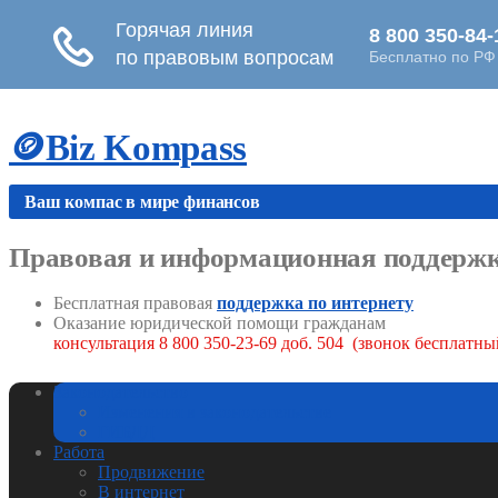
Skip
🪙Biz Kompass
to
content
Ваш компас в мире финансов
Правовая и информационная поддержк
Бесплатная правовая
поддержка по интернету
Оказание юридической помощи гражданам
консультация 8 800 350-23-69 доб. 504 (звонок бесплатны
Законодательство
Изменения в законодательстве
ГИБДД
Работа
Продвижение
В интернет