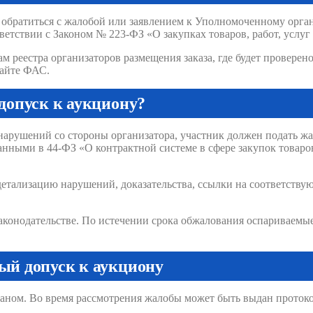
т обратиться с жалобой или заявлением к Уполномоченному орг
тветствии с Законом № 223-ФЗ «О закупках товаров, работ, усл
 реестра организаторов размещения заказа, где будет проверено,
сайте ФАС.
допуск к аукциону?
 нарушений со стороны организатора, участник должен подать 
нными в 44-ФЗ «О контрактной системе в сфере закупок товаров
тализацию нарушений, доказательства, ссылки на соответствующ
законодательстве. По истечении срока обжалования оспариваем
ый допуск к аукциону
ганом. Во время рассмотрения жалобы может быть выдан проток