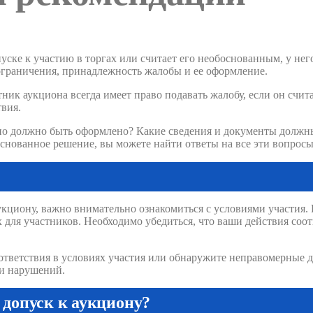
пуске к участию в торгах или считает его необоснованным, у нег
ограничения, принадлежность жалобы и ее оформление.
тник аукциона всегда имеет право подавать жалобу, если он счи
вия.
оно должно быть оформлено? Какие сведения и документы должны
нованное решение, вы можете найти ответы на все эти вопросы 
аукциону, важно внимательно ознакомиться с условиями участия
 для участников. Необходимо убедиться, что ваши действия соо
тветствия в условиях участия или обнаружите неправомерные де
и нарушений.
 допуск к аукциону?