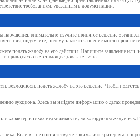
 наличия неполных, неправомерно представленных или отсутств
оответствие требованиям, указанным в документации.
 нарушения, внимательно изучите принятое решение организато
ветствия, подумайте, почему такое отклонение могло произойти
жете подать жалобу на его действия. Напишите заявление или и
ы и приводя соответствующие доказательства.
 есть возможность подать жалобу на это решение. Чтобы подготов
дению аукциона. Здесь вы найдете информацию о датах проведен
и или характеристиках недвижимости, на которую вы жалуетесь.
аказчика. Если вы не соответствуете каким-либо критериям, нап