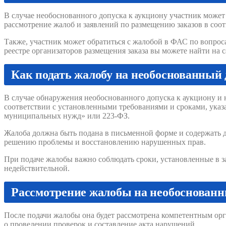
В случае необоснованного допуска к аукциону участник може
рассмотрение жалоб и заявлений по размещению заказов в соо
Также, участник может обратиться с жалобой в ФАС по вопросам
реестре организаторов размещения заказа вы можете найти на 
Как подать жалобу на необоснованный 
В случае обнаружения необоснованного допуска к аукциону и
соответствии с установленными требованиями и сроками, указа
муниципальных нужд» или 223-ФЗ.
Жалоба должна быть подана в письменной форме и содержать де
решению проблемы и восстановлению нарушенных прав.
При подаче жалобы важно соблюдать сроки, установленные в 
недействительной.
Рассмотрение жалобы на необоснованн
После подачи жалобы она будет рассмотрена компетентным ор
о проведении проверок и составление акта нарушений.