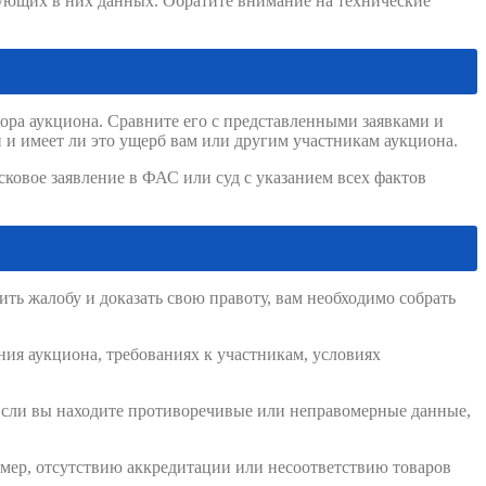
ующих в них данных. Обратите внимание на технические
ра аукциона. Сравните его с представленными заявками и
 и имеет ли это ущерб вам или другим участникам аукциона.
сковое заявление в ФАС или суд с указанием всех фактов
ить жалобу и доказать свою правоту, вам необходимо собрать
ия аукциона, требованиях к участникам, условиях
 Если вы находите противоречивые или неправомерные данные,
ример, отсутствию аккредитации или несоответствию товаров