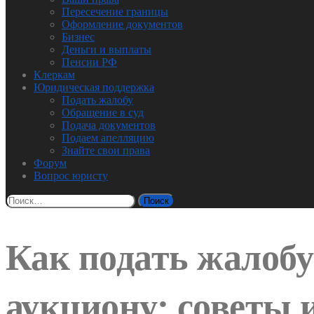
Пересечение границы
Оформление документов
Бизнес
Деньги и выплаты
Пенсии РФ
Клеркам
Юридическая поддержка
Подать жалобу
Обращение в суд
Подача документов
Подаем апелляцию
Знайте свои права
Форум
Вопрос юристу
Найти:
Как подать жалобу
аукциону: советы 