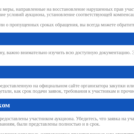
ы меры, направленные на восстановление нарушенных прав учас
ие условий аукциона, установление соответствующей компенсац
ли о пропущенных сроках обращения, вы всегда можете обратитьс
ону, важно внимательно изучить всю доступную документацию. Э
едоставленную на официальном сайте организатора закупки или
тали, как срок подачи заявок, требования к участникам и прочи
ком
едоставлены участником аукциона. Убедитесь, что заявка на уча
ваниям, были представлены полностью и в срок.