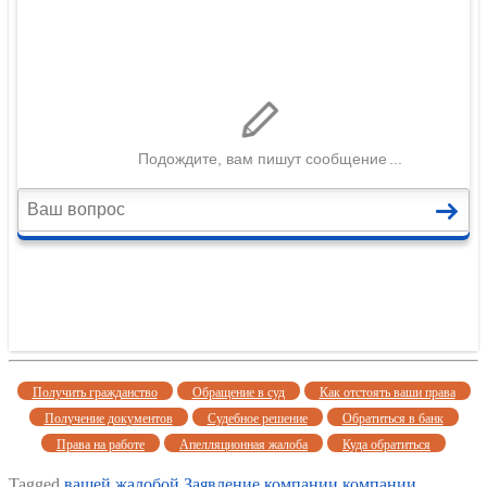
Получить гражданство
Обращение в суд
Как отстоять ваши права
Получение документов
Судебное решение
Обратиться в банк
Права на работе
Апелляционная жалоба
Куда обратиться
Tagged
вашей
жалобой
Заявление компании
компании