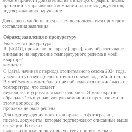
можете привести доказательства в виде фотографий, писем,
претензий к управляющей компании или иных документов,
подтверждающих нарушение.
Для вашего удобства предлагаем воспользоваться примером
составления заявления:
Образец заявления в прокуратуру
Уважаемая прокуратура!
Я, [ФИО], проживаю по адресу [адрес], хочу обратить ваше
внимание на нарушение температурного режима в моей
квартире/
комнатах.
С [дата], начиная с периода отопительного сезона 2024 года,
у меня отсутствует (недостаточно) горячая вода и/или тепло.
В моей/моих комнате/квартире наблюдаются низкие/высокие
температуры, что создает
неудобства и угрозы для моего здоровья. Я многократно
обращался/ась в управляющую компанию с претензиями по
этому вопросу, но
проблема не была решена.
Для подтверждения моих слов прилагаю фотографии,
письма, документы, которые подтверждают описанные выше
ситуации. В связи с
вышесказанным, прошу прокуратуру принять меры и