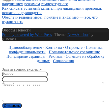
нарушением
режимом
температурного
Как списать уставный капитал при ликвидации проводки:
Навигация
пошаговое руководство
по
Обеспечительные меры: понятие и виды мер — все, что
нужно знать
записям
Обзоры
Новости
Proudly powered by WordPress
|
Theme:
NewsAnchor
by
aThemes.
Правоообладателям
·
Контакты
·
О проекте
·
Политика
конфиденциальности
·
Пользовательское соглашение
·
Популярные страницы
·
Реклама
·
Согласие на обработку
данных
·
Справочник
Задать вопрос эксперту