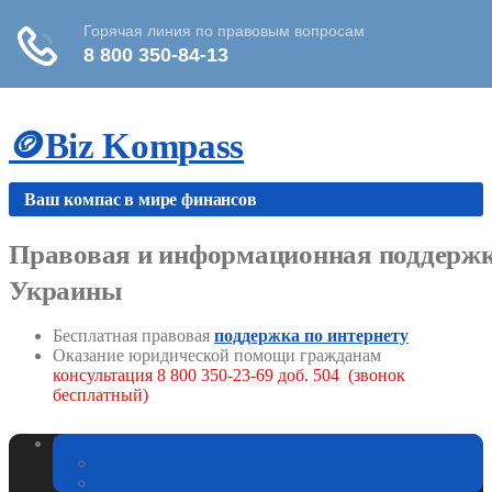
Skip
🪙Biz Kompass
to
content
Ваш компас в мире финансов
Правовая и информационная поддержка
Украины
Бесплатная правовая
поддержка по интернету
Оказание юридической помощи гражданам
консультация 8 800 350-23-69 доб. 504 (звонок
бесплатный)
Законодательство
Изменения в законодательстве
ГИБДД