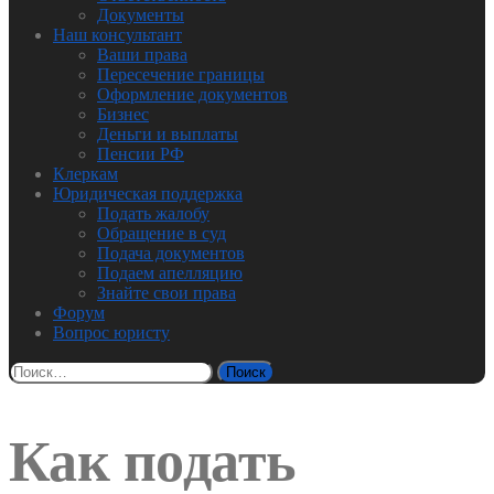
Документы
Наш консультант
Ваши права
Пересечение границы
Оформление документов
Бизнес
Деньги и выплаты
Пенсии РФ
Клеркам
Юридическая поддержка
Подать жалобу
Обращение в суд
Подача документов
Подаем апелляцию
Знайте свои права
Форум
Вопрос юристу
Найти:
Как подать