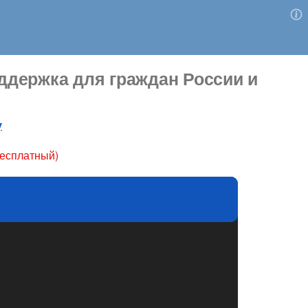
держка для граждан России и
у
бесплатный)