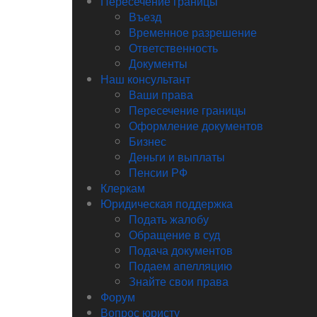
Пересечение границы
Въезд
Временное разрешение
Ответственность
Документы
Наш консультант
Ваши права
Пересечение границы
Оформление документов
Бизнес
Деньги и выплаты
Пенсии РФ
Клеркам
Юридическая поддержка
Подать жалобу
Обращение в суд
Подача документов
Подаем апелляцию
Знайте свои права
Форум
Вопрос юристу