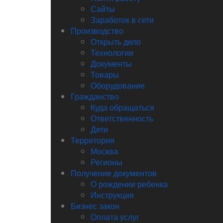
Сайты
Заработок в сети
Производство
Открыть дело
Технологии
Документы
Товары
Оборудование
Гражданство
Куда обращаться
Ответственность
Дети
Территория
Москва
Регионы
Получение документов
О рождении ребенка
Инструкция
Бизнес закон
Оплата услуг