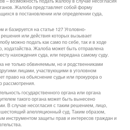
ов – возможность подать жалобу в случае несогласия
ганов. Жалоба представляет собой форму
щихся в постановлении или определении суда,
 и базируется на статье 127 Уголовно-
е решения или действия которых вызывает
обу можно подать как само по себе, так и в ходе
р, ходатайства. Жалоба может быть отправлена
сту нахождения суда, или передана самому суду.
на не только обвиняемым, но и родственниками
другими лицами, участвующими в уголовном
ет право на объяснение судьи или прокурора о
го рассмотрения.
ельность государственного органа или органа
ителем такого органа может быть вынесено
и. В случае несогласия с таким решением, лицо,
ышестоящий апелляционный суд. Таким образом,
ым инструментом защиты прав и интересов граждан и
ательства.