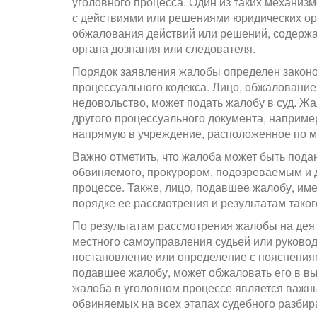
уголовного процесса. Один из таких механизм
с действиями или решениями юридических ор
обжалования действий или решений, содержа
органа дознания или следователя.
Порядок заявления жалобы определен законом
процессуального кодекса. Лицо, обжаловани
недовольство, может подать жалобу в суд. Жал
другого процессуального документа, наприме
напрямую в учреждение, расположенное по ме
Важно отметить, что жалоба может быть пода
обвиняемого, прокурором, подозреваемым и 
процессе. Также, лицо, подавшее жалобу, име
порядке ее рассмотрения и результатам тако
По результатам рассмотрения жалобы на деят
местного самоуправления судьей или руковод
постановление или определение с пояснениям
подавшее жалобу, может обжаловать его в в
жалоба в уголовном процессе является важн
обвиняемых на всех этапах судебного разбир