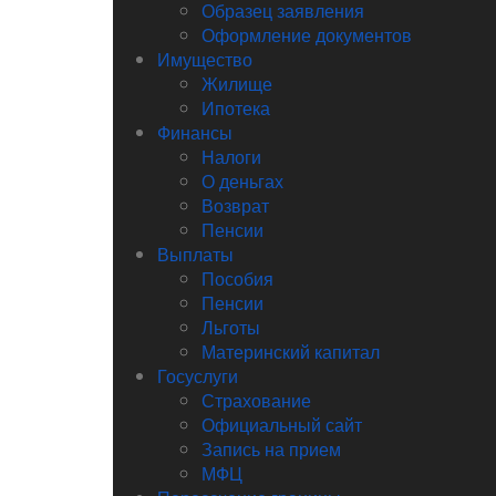
Образец заявления
Оформление документов
Имущество
Жилище
Ипотека
Финансы
Налоги
О деньгах
Возврат
Пенсии
Выплаты
Пособия
Пенсии
Льготы
Материнский капитал
Госуслуги
Страхование
Официальный сайт
Запись на прием
МФЦ