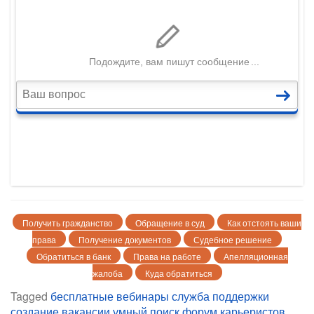
Получить гражданство
Обращение в суд
Как отстоять ваши
права
Получение документов
Судебное решение
Обратиться в банк
Права на работе
Апелляционная
жалоба
Куда обратиться
Tagged
бесплатные вебинары
служба поддержки
создание вакансии
умный поиск
форум карьеристов