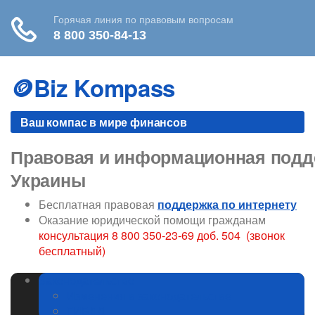
Skip
to
🪙Biz Kompass
content
Ваш компас в мире финансов
Правовая и информационная подде
Украины
Бесплатная правовая
поддержка по интернету
Оказание юридической помощи гражданам
консультация 8 800 350-23-69 доб. 504 (звонок
бесплатный)
Законодательство
Изменения в законодательстве
ГИБДД