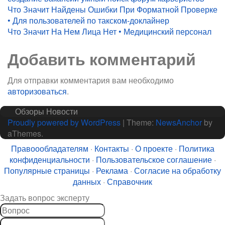
Навигация
Что Значит Найдены Ошибки При Форматной Проверке
• Для пользователей по такском-доклайнер
по
Что Значит На Нем Лица Нет • Медицинский персонал
записям
Добавить комментарий
Для отправки комментария вам необходимо
авторизоваться
.
Обзоры
Новости
Proudly powered by WordPress
|
Theme:
NewsAnchor
by
aThemes.
Правоообладателям
·
Контакты
·
О проекте
·
Политика
конфиденциальности
·
Пользовательское соглашение
·
Популярные страницы
·
Реклама
·
Согласие на обработку
данных
·
Справочник
Задать вопрос эксперту