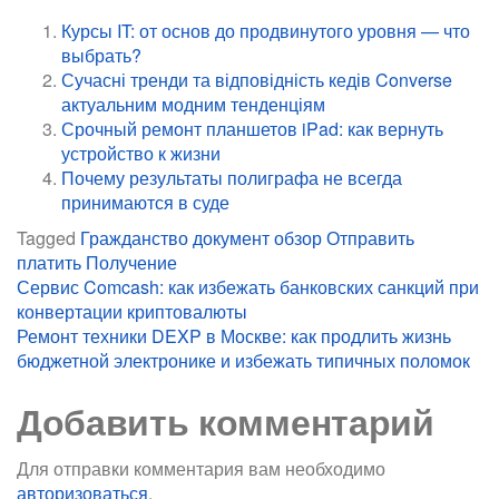
Курсы IT: от основ до продвинутого уровня — что
выбрать?
Сучасні тренди та відповідність кедів Converse
актуальним модним тенденціям
Срочный ремонт планшетов iPad: как вернуть
устройство к жизни
Почему результаты полиграфа не всегда
принимаются в суде
Tagged
Гражданство
документ
обзор
Отправить
платить
Получение
Навигация
Сервис Comcash: как избежать банковских санкций при
конвертации криптовалюты
по
Ремонт техники DEXP в Москве: как продлить жизнь
записям
бюджетной электронике и избежать типичных поломок
Добавить комментарий
Для отправки комментария вам необходимо
авторизоваться
.