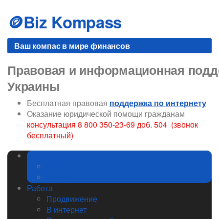
Skip
to
🪙Biz Kompass
content
Ваш компас в мире финансов
Правовая и информационная подде
Украины
Бесплатная правовая
поддержка по интернету
Оказание юридической помощи гражданам
консультация 8 800 350-23-69 доб. 504 (звонок
бесплатный)
Законодательство
Изменения в законодательстве
ГИБДД
Работа
Продвижение
В интернет