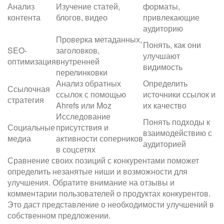
Анализ
Изучение статей,
форматы,
контента
блогов, видео
привлекающие
аудиторию
Проверка метаданных,
Понять, как они
SEO-
заголовков,
улучшают
оптимизация
внутренней
видимость
перелинковки
Анализ обратных
Определить
Ссылочная
ссылок с помощью
источники ссылок и
стратегия
Ahrefs или Moz
их качество
Исследование
Понять подходы к
Социальные
присутствия и
взаимодействию с
медиа
активности соперников
аудиторией
в соцсетях
Сравнение своих позиций с конкурентами поможет
определить незанятые ниши и возможности для
улучшения. Обратите внимание на отзывы и
комментарии пользователей о продуктах конкурентов.
Это даст представление о необходимости улучшений в
собственном предложении.