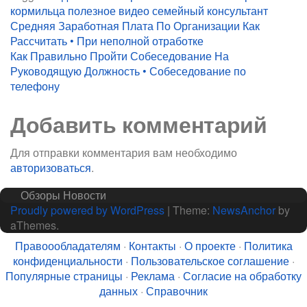
кормильца
полезное видео
семейный консультант
Навигация
Средняя Заработная Плата По Организации Как
Рассчитать • При неполной отработке
по
Как Правильно Пройти Собеседование На
записям
Руководящую Должность • Собеседование по
телефону
Добавить комментарий
Для отправки комментария вам необходимо
авторизоваться
.
Обзоры
Новости
Proudly powered by WordPress
|
Theme:
NewsAnchor
by
aThemes.
Правоообладателям
·
Контакты
·
О проекте
·
Политика
конфиденциальности
·
Пользовательское соглашение
·
Популярные страницы
·
Реклама
·
Согласие на обработку
данных
·
Справочник