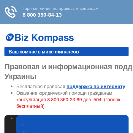
Skip
to
🪙Biz Kompass
content
Ваш компас в мире финансов
Правовая и информационная подде
Украины
Бесплатная правовая
поддержка по интернету
Оказание юридической помощи гражданам
консультация 8 800 350-23-69 доб. 504 (звонок
бесплатный)
Законодательство
Изменения в законодательстве
ГИБДД