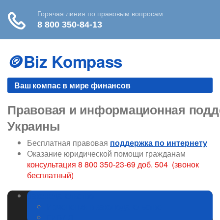
Skip
to
🪙Biz Kompass
content
Ваш компас в мире финансов
Правовая и информационная подде
Украины
Бесплатная правовая
поддержка по интернету
Оказание юридической помощи гражданам
консультация 8 800 350-23-69 доб. 504 (звонок
бесплатный)
Законодательство
Изменения в законодательстве
ГИБДД